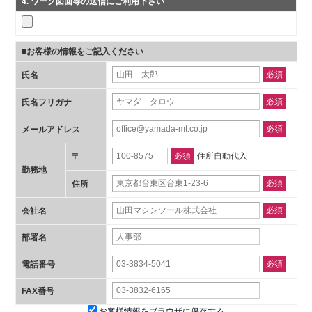
4
. ワーク図面等の送信にご利用下さい
■お客様の情報をご記入ください
必須
氏名
必須
氏名フリガナ
必須
メールアドレス
必須
住所自動代入
〒
勤務地
必須
住所
必須
会社名
部署名
必須
電話番号
FAX番号
お客様情報をブラウザに保存する