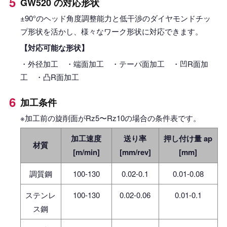
GW520 の対応形状
±90°のヘッド角度調整能力と低干渉のダイヤモンドチッ
プ形状を活かし、様々なワーク形状に対応できます。
【対応可能な形状】
・外径加工 ・端面加工 ・テーパ面加工 ・凹R面加
工 ・凸R面加工
加工条件
※加工前の旋削面がRz5〜Rz10の場合の条件表です。
加工速度
送り率
押し付け量 ap
材質
[m/min]
[mm/rev]
[mm]
調質鋼
100-130
0.02-0.1
0.01-0.08
ステンレ
100-130
0.02-0.06
0.01-0.1
ス鋼