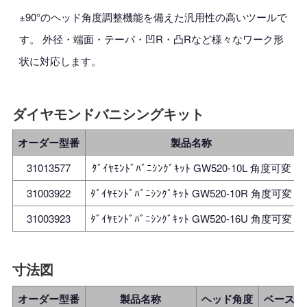
±90°のヘッド角度調整機能を備えた汎用性の高いツールで
す。 外径・端面・テーパ・凹R・凸Rなど様々なワーク形
状に対応します。
ダイヤモンドバニシングキット
オーダー型番
製品名称
31013577
ﾀﾞｲﾔﾓﾝﾄﾞﾊﾞﾆｼﾝｸﾞｷｯﾄ GW520-10L 角度可変
31003922
ﾀﾞｲﾔﾓﾝﾄﾞﾊﾞﾆｼﾝｸﾞｷｯﾄ GW520-10R 角度可変
31003923
ﾀﾞｲﾔﾓﾝﾄﾞﾊﾞﾆｼﾝｸﾞｷｯﾄ GW520-16U 角度可変
寸法図
オーダー型番
製品名称
ヘッド角度
ベースシ