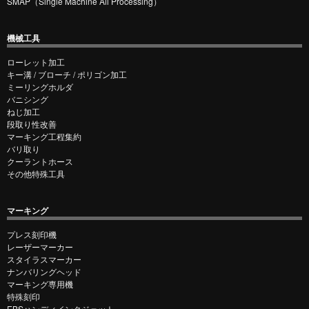
SMAP（Single Machine All Processing）
機械工具
ローレット加工
キー溝 / ブローチ / ポリゴン加工
ミーリングホルダ
バニシング
ねじ加工
段取り性改善
マーキング工程集約
バリ取り
クーラントホース
その他特殊工具
マーキング
プレス刻印機
レーザーマーカー
スタイラスマーカー
ナンバリングヘッド
マーキング専用機
特殊刻印
EBSハンディインクジェット