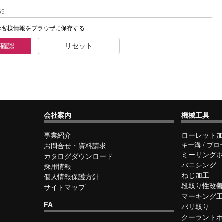
客様情報をブラウザに保存する
を確認
リセット
会社案内
機械工具
事業紹介
ローレット
お問合せ・資料請求
キー溝 / ブロ
ミーリング
カタログダウンロード
バニシング
採用情報
ねじ加工
個人情報保護方針
段取り性改
サイトマップ
マーキング
FA
バリ取り
クーラント