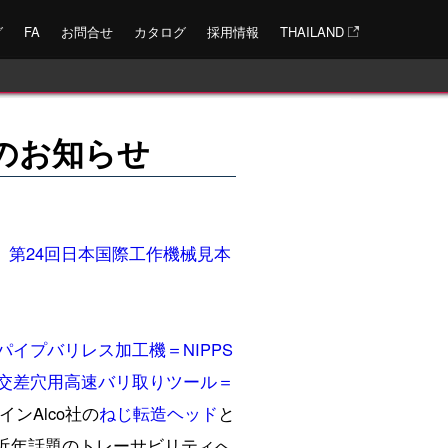
グ
FA
お問合せ
カタログ
採用情報
THAILAND
展のお知らせ
、
第24回日本国際工作機械見本
パイプバリレス加工機＝NIPPS
交差穴用高速バリ取りツール＝
ンAlco社の
ねじ転造ヘッド
と
近年話題のトレーサビリティへ