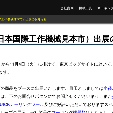
会社案内
機械工具
マーキン
本国際工作機械見本市）出展のお知らせ
08（日本国際工作機械見本市）出
木）から11月4日（火）に掛けて、東京ビッグサイトに於いて
ます。
下の商品をブースに出展いたします。目玉としましては
小径
節は、下のお問合せボタンにてお問合せくださいませ。また
QUICKナーリングツール
及びご好評いただいておりますスペイ
シリーズの展示、当社製品の
マーキング機器類
はもちろん、