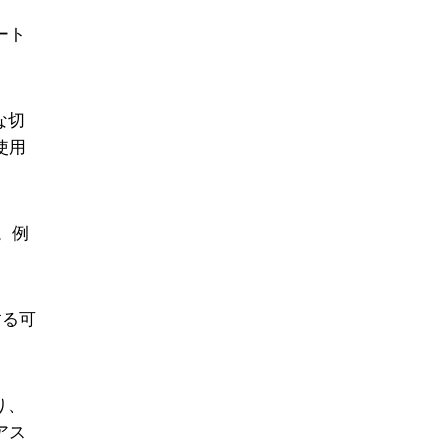
ート
な切
使用
。例
する可
り、
アス