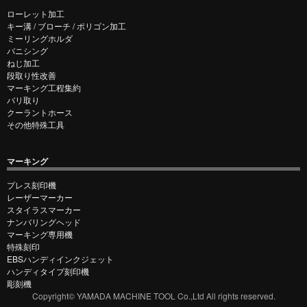
ローレット加工
キー溝 / ブローチ / ポリゴン加工
ミーリングホルダ
バニシング
ねじ加工
段取り性改善
マーキング工程集約
バリ取り
クーラントホース
その他特殊工具
マーキング
プレス刻印機
レーザーマーカー
スタイラスマーカー
ナンバリングヘッド
マーキング専用機
特殊刻印
EBSハンディインクジェット
ハンディタイプ刻印機
彫刻機
Copyright© YAMADA MACHINE TOOL Co.,Ltd All rights reserved.