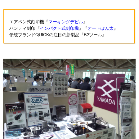
エアペン式刻印機『
マーキングデビル
』
ハンディ刻印『
インパクト式刻印機
』『
オートぽん太
』
伝統ブランドQUICKの注目の新製品『B2ツール』